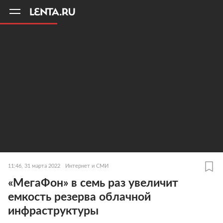
11
A
11:46, 31 марта 2022
Интернет и СМИ
«МегаФон» в семь раз увеличит
емкость резерва облачной
инфраструктуры