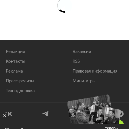
Редакция
Вакансии
Контакты
RSS
Реклама
Правовая информация
Пресс-релизы
Мини-игры
Техподдержка
18
+