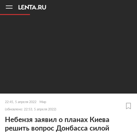
11
A
22:45, 5 апреля 2022
Мир
(обновлено: 22:53, 5 апреля 2022)
Небензя заявил о планах Киева
решить вопрос Донбасса силой