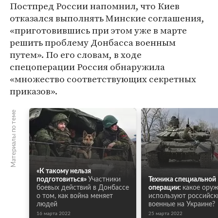
Постпред России напомнил, что Киев
отказался выполнять Минские соглашения,
«приготовившись при этом уже в марте
решить проблему Донбасса военным
путем». По его словам, в ходе
спецоперации Россия обнаружила
«множество соответствующих секретных
приказов».
Материалы по теме
«К такому нельзя
подготовиться»
Участники
Техника специальной
боевых действий в Донбассе
операции:
какое ору
о том, как война меняет
используют российск
людей
военные на Украине?
16 марта 2022
25 марта 2022