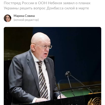
Постпред России в ООН Небензя заявил о планах
Украины решить вопрос Донбасса силой в марте
Марина Совина
(ночной редактор)