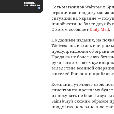
Сеть магазинов Waitrose в Бр
ограничила продажу масла из
ситуации на Украине — поку
приобрести не более двух бут
Об этом сообщает
Daily Mail
.
По данным издания, на полк
Waitrose появились специал
предупреждения об ограниче
Продажа не более двух бутыл
руки касается всех кулинар
вследствие военной операци
жителей Британии приблизит
Компания уточняет свою пози
клиентов по-прежнему будет 
их покупать не более двух е
Sainsbury's схожим образом 
продуктах подсолнечное мас