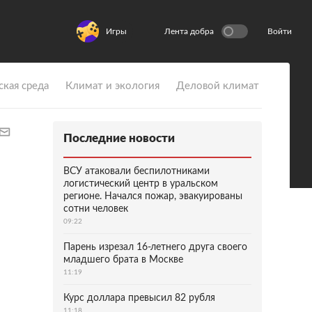
Игры
Лента добра
Войти
ская среда
Климат и экология
Деловой климат
Последние новости
ВСУ атаковали беспилотниками
логистический центр в уральском
регионе. Начался пожар, эвакуированы
сотни человек
09:22
Парень изрезал 16-летнего друга своего
младшего брата в Москве
11:19
Курс доллара превысил 82 рубля
11:18