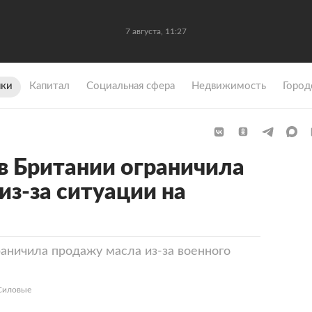
7 августа, 11:27
ки
Капитал
Социальная сфера
Недвижимость
Город
 в Британии ограничила
из-за ситуации на
раничила продажу масла из-за военного
«Силовые