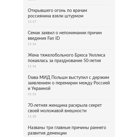
Открывшего огонь по врачам
россиянина взяли штурмом
11:17
Семак заявил о непонимании причин
введения Fan ID
11:16
Жена тяжелобольного Брюса Уиллиса
покаялась за празднование 50-летия
11:16
Глава МИД Польши выступил с дерзким
заявлением о перемирии между Россией
и Украиной
11:13
70-летняя женщина раскрыла секрет
своей моложавой внешности
11:10
Названы три главные причины раннего
развития деменции