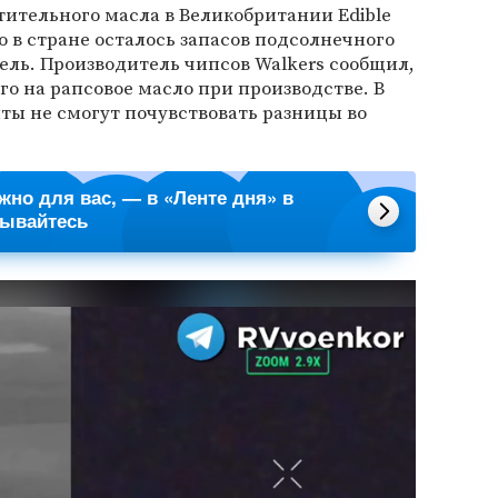
ительного масла в Великобритании Edible
то в стране осталось запасов подсолнечного
дель. Производитель чипсов Walkers сообщил,
го на рапсовое масло при производстве. В
ты не смогут почувствовать разницы во
ажно для вас, — в «Ленте дня» в
сывайтесь