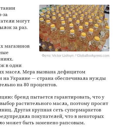
итании
-за
патели могут
ылок за раз.
ах магазинов
ьные
Фото: Victor Lisitsyn / Globallookpress.com
ниях.
ок в одни
ных масел. Мера вызвана дефицитом
и на Украине — страна обеспечивала нужды
ельно на 80 процентов.
цию: бренд пытается гарантировать, что у
выбор растительного масла, поэтому просит
диниц. Другая крупная сеть супермаркетов
предупредила покупателей, что в некоторых
ло может быть заменено рапсовым.