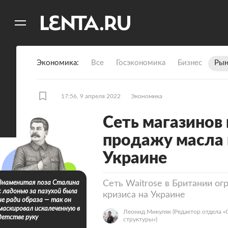
11
A
Экономика
Все
Госэкономика
Бизнес
Рын
17:56, 9 апреля 2022
Экономика
Сеть магазинов
продажу масла 
Украине
Сеть Waitrose в Британии ог
Знаменитая поза Сталина
с ладонью за пазухой была
кризиса на Украине
не ради образа — так он
маскировал искалеченную в
Леонид Микуляк
(Редактор отдела 
детстве руку
структуры»)