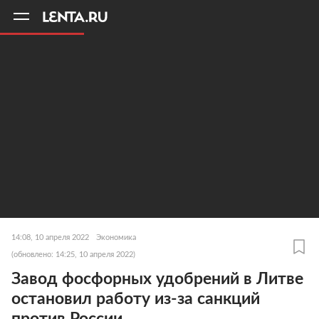
11
A
14:08, 10 апреля 2022
Экономика
(обновлено: 14:25, 10 апреля 2022)
Завод фосфорных удобрений в Литве
остановил работу из-за санкций
против России