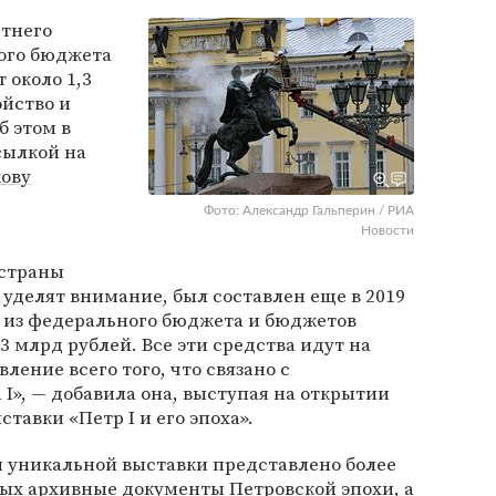
етнего
ного бюджета
 около 1,3
ойство и
б этом в
сылкой на
кову
Фото: Александр Гальперин / РИА
Новости
 страны
 уделят внимание, был составлен еще в 2019
ли из федерального бюджета и бюджетов
3 млрд рублей. Все эти средства идут на
ление всего того, что связано с
I», — добавила она, выступая на открытии
тавки «Петр I и его эпоха».
и уникальной выставки представлено более
орых архивные документы Петровской эпохи, а