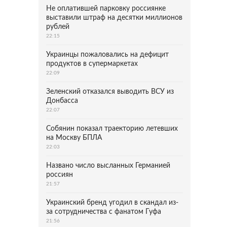
Не оплатившей парковку россиянке
выставили штраф на десятки миллионов
рублей
22:15
Украинцы пожаловались на дефицит
продуктов в супермаркетах
22:09
Зеленский отказался выводить ВСУ из
Донбасса
22:07
Собянин показал траекторию летевших
на Москву БПЛА
22:03
Названо число высланных Германией
россиян
21:57
Украинский бренд угодил в скандал из-
за сотрудничества с фанатом Гуфа
21:56