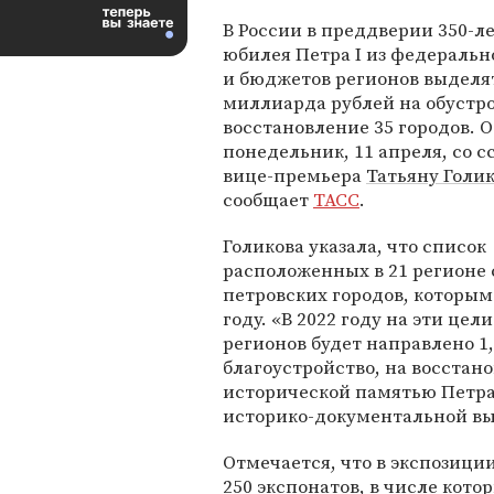
В России в преддверии 350-л
юбилея Петра I из федераль
и бюджетов регионов выделят
миллиарда рублей на обустр
восстановление 35 городов. О
понедельник, 11 апреля, со с
вице-премьера
Татьяну Голи
сообщает
ТАСС
.
Голикова указала, что список
расположенных в 21 регионе
петровских городов, которым
году. «В 2022 году на эти це
регионов будет направлено 1,
благоустройство, на восстанов
исторической памятью Петра 
историко-документальной выс
Отмечается, что в экспозици
250 экспонатов, в числе кот