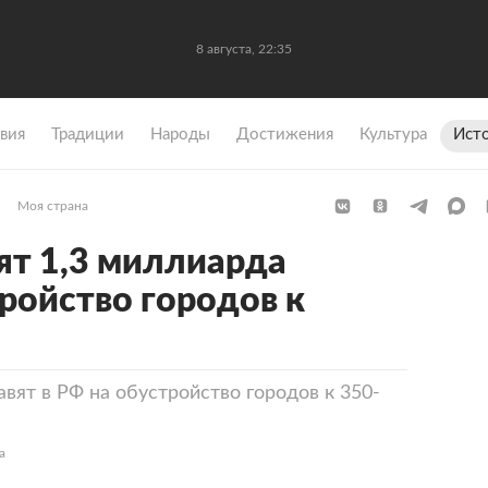
8 августа, 22:35
вия
Традиции
Народы
Достижения
Культура
Ист
Моя страна
ят 1,3 миллиарда
тройство городов к
вят в РФ на обустройство городов к 350-
а