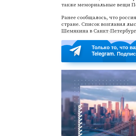
также мемориальные вещи Пе
Ранее сообщалось, что росси
стране. Список возглавил лы
Шемякина
в
Санкт-Петербур
Только то, что в
Telegram. Подпи