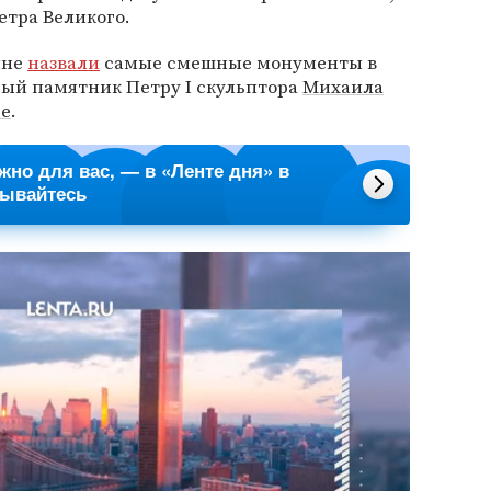
тра Великого.
яне
назвали
самые смешные монументы в
сый памятник Петру I скульптора
Михаила
ге
.
ажно для вас, — в «Ленте дня» в
сывайтесь