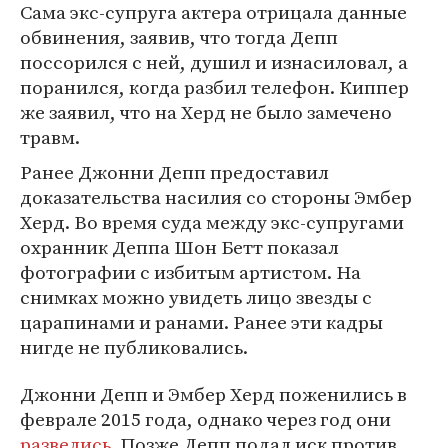
Сама экс-супруга актера отрицала данные
обвинения, заявив, что тогда Депп
поссорился с ней, душил и изнасиловал, а
поранился, когда разбил телефон. Киппер
же заявил, что на Херд не было замечено
травм.
Ранее Джонни Депп предоставил
доказательства насилия со стороны Эмбер
Херд. Во время суда между экс-супругами
охранник Деппа Шон Бетт показал
фотографии с избитым артистом. На
снимках можно увидеть лицо звезды с
царапинами и ранами. Ранее эти кадры
нигде не публиковались.
Джонни Депп и Эмбер Херд поженились в
феврале 2015 года, однако через год они
развелись
. Позже Депп подал иск против