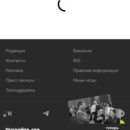
Редакция
Вакансии
Контакты
RSS
Реклама
Правовая информация
Пресс-релизы
Мини-игры
Техподдержка
18
+
Угадайте, где