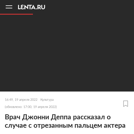
11
A
16:49, 19 апреля 2022
Культура
(обновлено: 17:00, 19 апреля 2022)
Врач Джонни Деппа рассказал о
случае с отрезанным пальцем актера