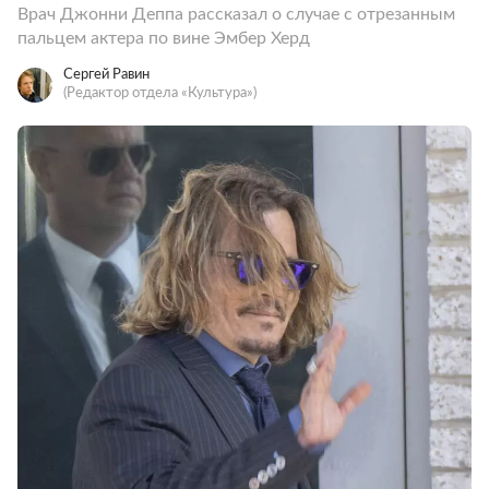
Врач Джонни Деппа рассказал о случае с отрезанным
пальцем актера по вине Эмбер Херд
Сергей Равин
(Редактор отдела «Культура»)