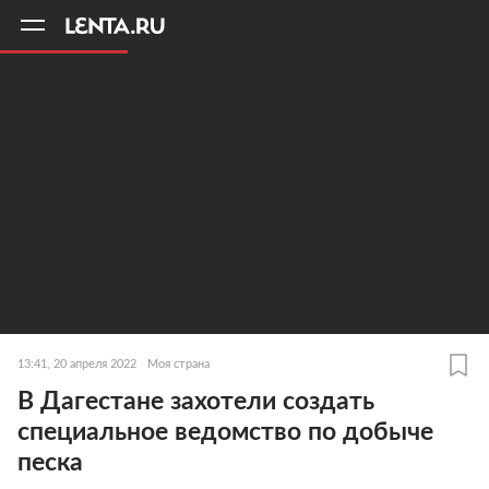
11
A
13:41, 20 апреля 2022
Моя страна
В Дагестане захотели создать
специальное ведомство по добыче
песка