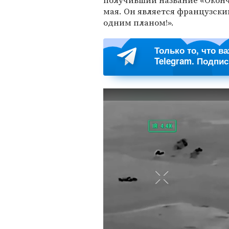
получивший название «Оконч
мая. Он является французск
одним планом!».
Только то, что в
Telegram. Подпи