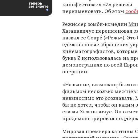
кинофестиваля «Z» решили
переименовать. Об этом
сооб
Режиссер зомби-комедии
Ми
Хазанавичус
переименовал л
назвал ее Coupé («Режь»). Это
сделано после обращения ук
кинематографистов, которые 
буква Z использовалась на п
демонстрациях по всей Евро
операции.
«Название, возможно, было за
фильмом несколько месяцев на
невыносимо это осознавать. 
бы не хотел, чтобы он каким-
сказал Хазанавичус. Он отме
продемонстрировал поддержк
Мировая премьера картины Co