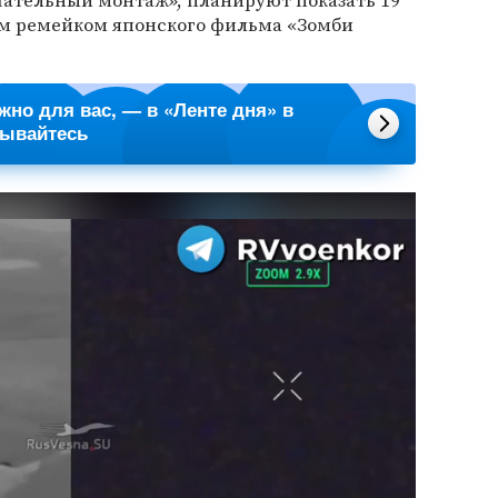
ательный монтаж», планируют показать 19
им ремейком японского фильма «Зомби
ажно для вас, — в «Ленте дня» в
сывайтесь