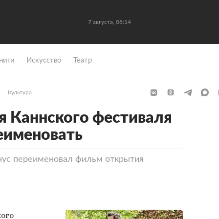
7 августа, 08:14
ниги
Искусство
Театр
Культура
я Каннского фестиваля
еименовать
ус переименовал фильм открытия
кого