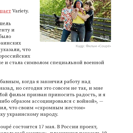
щает
Variety.
шель
енту и
 было
раинских
Кадр: Фильм «Coupé»
указали, что
ророссийских
пе и стала символом специальной военной
бавным, когда я закончил работу над
зад, но сегодня это совсем не так, и мне
Мой фильм призван приносить радость, и я
либо образом ассоциировался с войной», —
тил, что своим «скромным жестом»
у украинскому народу.
upé состоится 17 мая. В России проект,