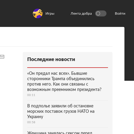
Игры
Лента добра
Войти
Последние новости
«Он предал нас всех». Бывшие
сторонники Трампа объединились
против него. Как они связаны с
возможным преемником президента?
00:11
В подполье заявили об остановке
морских поставок грузов НАТО на
Украину
00:58
Женщина занялась сексом перед