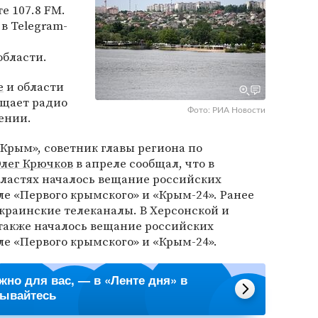
е 107.8 FM.
 в Telegram-
бласти.
е
и области
ещает радио
Фото: РИА Новости
щении.
Крым», советник главы региона по
лег Крючков
в апреле сообщал, что в
бластях началось вещание российских
ле «Первого крымского» и «Крым-24». Ранее
краинские телеканалы. В Херсонской и
 также началось вещание российских
ле «Первого крымского» и «Крым-24».
ажно для вас, — в «Ленте дня» в
сывайтесь