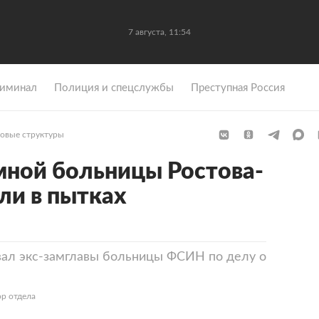
7 августа, 11:54
иминал
Полиция и спецслужбы
Преступная Россия
овые структуры
мной больницы Ростова-
ли в пытках
вал экс-замглавы больницы ФСИН по делу о
р отдела