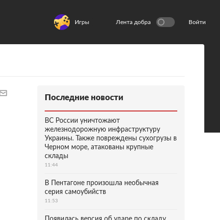
Игры
Лента добра
Войти
Последние новости
ВС России уничтожают
железнодорожную инфраструктуру
Украины. Также повреждены сухогрузы в
Черном море, атакованы крупные
склады
11:44
В Пентагоне произошла необычная
серия самоубийств
11:53
Появилась версия об ударе по складу