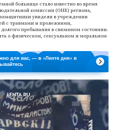
мной больнице стало известно во время
юдательной комиссии (ОНК) региона,
равозащитники увидели в учреждении
ей с травмами и пролежнями,
долгого пребывания в связанном состоянии.
ить о физическом, сексуальном и моральном
ажно для вас, — в «Ленте дня» в
сывайтесь