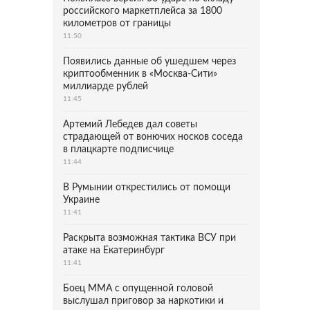
российского маркетплейса за 1800
километров от границы
11:50
Появились данные об ушедшем через
криптообменник в «Москва-Сити»
миллиарде рублей
11:45
Артемий Лебедев дал советы
страдающей от вонючих носков соседа
в плацкарте подписчице
11:44
В Румынии открестились от помощи
Украине
11:41
Раскрыта возможная тактика ВСУ при
атаке на Екатеринбург
11:41
Боец ММА с опущенной головой
выслушал приговор за наркотики и