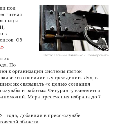
вил под
местителя
ольницы
Н
,
о в
ентов. Об
»
.
Фото: Евгений Павленко / Коммерсантъ
было
ода. По
тен к организации системы пыток
заявили о насилии в учреждении. Лях, в
нным их связывать «с целью создания
 службы и работы». Фигуранту вменяется
номочий. Мера пресечения избрана до 7
21 года, добавили в пресс-службе
товской области
.