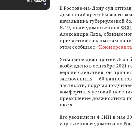
В Ростове-на-Дону суд отпра
домашний арест бывшего за
начальника туберкулезной б
№19, подведомственной
ФСИ
Александра Ляха, обвиняемог
причастности к пыткам паци
этом сообщает
«Коммерсантъ
Уголовное дело против Ляха 
возбуждено в сентябре 2021 г
версии следствия, он причас
заключенных — 60 пациентов 
частности, поручал подчине
комфортных условий несения
превышение должностных пол
июля.
Его уволили из ФСИН в мае 20
управления ведомства по
Рос