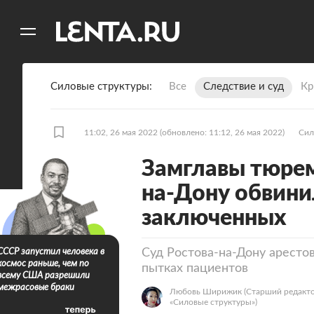
11
A
Силовые структуры
Все
Следствие и суд
Кр
11:02, 26 мая 2022
(обновлено: 11:12, 26 мая 2022)
Сил
Замглавы тюре
на-Дону обвини
заключенных
Суд Ростова-на-Дону аресто
СССР запустил человека в
космос раньше, чем по
пытках пациентов
всему США разрешили
межрасовые браки
Любовь Ширижик
(Старший редакто
«Силовые структуры»)