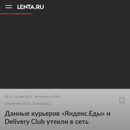
11
A
00:11, 31 мая 2022
Интернет и СМИ
(обновлено: 00:25, 31 мая 2022)
Данные курьеров «Яндекс.Еды» и
Delivery Club утекли в сеть