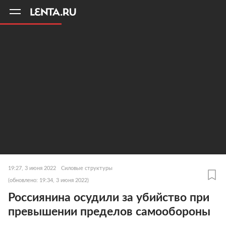
11
A
19:27, 3 июня 2022
Силовые структуры
(обновлено: 19:34, 3 июня 2022)
Россиянина осудили за убийство при
превышении пределов самообороны