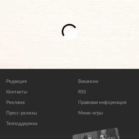
Редакция
Вакансии
Контакты
RSS
Реклама
Правовая информация
Пресс-релизы
Мини-игры
Техподдержка