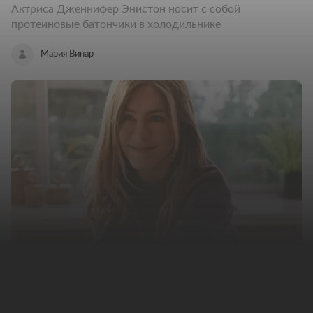
Актриса Дженнифер Энистон носит с собой
протеиновые батончики в холодильнике
Мария Винар