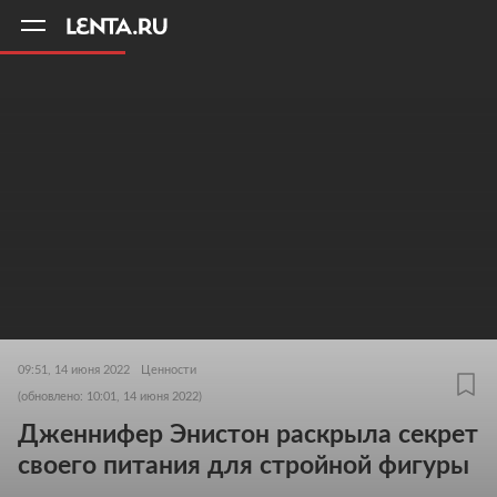
11
A
09:51, 14 июня 2022
Ценности
(обновлено: 10:01, 14 июня 2022)
Дженнифер Энистон раскрыла секрет
своего питания для стройной фигуры