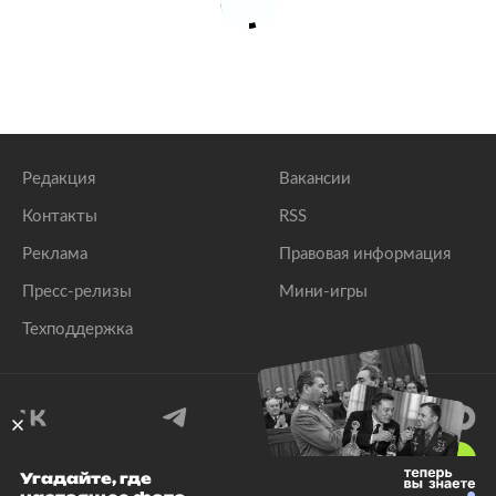
Редакция
Вакансии
Контакты
RSS
Реклама
Правовая информация
Пресс-релизы
Мини-игры
Техподдержка
18
+
Угадайте, где
© 1999–2026 Все права защищены.