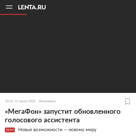
11
A
10:45, 15 июня 2022
Экономика
«МегаФон» запустит обновленного
голосового ассистента
Новые возможности — новому миру
Цикл