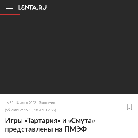
11
A
16:52, 18 июня 2022
Экономика
(обновлено: 16:55, 18 июня 2022)
Игры «Тартария» и «Смута»
представлены на ПМЭФ