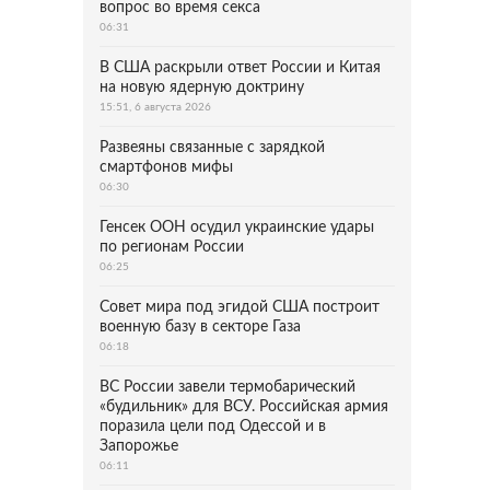
вопрос во время секса
06:31
В США раскрыли ответ России и Китая
на новую ядерную доктрину
15:51, 6 августа 2026
Развеяны связанные с зарядкой
смартфонов мифы
06:30
Генсек ООН осудил украинские удары
по регионам России
06:25
Совет мира под эгидой США построит
военную базу в секторе Газа
06:18
ВС России завели термобарический
«будильник» для ВСУ. Российская армия
поразила цели под Одессой и в
Запорожье
06:11