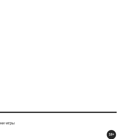
ни-игры
18+