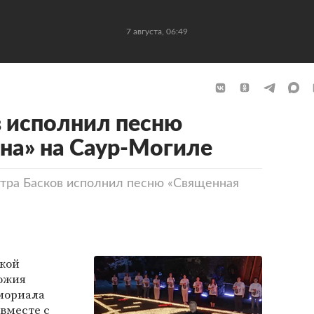
7 августа, 06:49
 исполнил песню
на» на Саур-Могиле
 утра Басков исполнил песню «Священная
цкой
ожия
мориала
вместе с