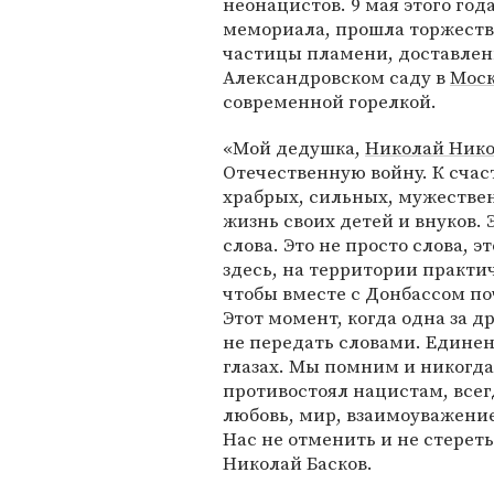
неонацистов. 9 мая этого года
мемориала, прошла торжеств
частицы пламени, доставлен
Александровском саду в
Моск
современной горелкой.
«Мой дедушка,
Николай Нико
Отечественную войну. К сча
храбрых, сильных, мужествен
жизнь своих детей и внуков.
слова. Это не просто слова, э
здесь, на территории практ
чтобы вместе с Донбассом поч
Этот момент, когда одна за 
не передать словами. Единен
глазах. Мы помним и никогда
противостоял нацистам, все
любовь, мир, взаимоуважение
Нас не отменить и не стерет
Николай Басков.