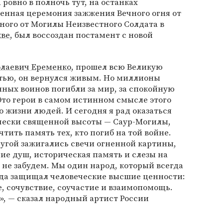
 ровно в полночь тут, на останках
енная церемония зажжения Вечного огня от
ного от Могилы Неизвестного Солдата в
ве
, был воссоздан постамент с новой
лаевич Еременко
, прошел всю Великую
стью, он вернулся живым. Но миллионы
ных воинов погибли за мир, за спокойную
 Это герои в самом истинном смысле этого
то жизни людей. И сегодня я рад оказаться
ически священной высоты — Саур-Могилы,
тить память тех, кто погиб на той войне.
другой зажигались свечи огненной картины,
ие душ, историческая память и слезы на
 не забудем. Мы один народ, который всегда
гда защищал человеческие высшие ценности:
, сочувствие, соучастие и взаимопомощь.
ь», — сказал народный артист России