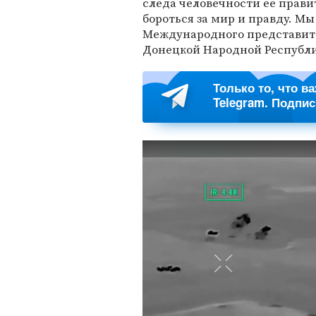
следа человечности ее прави
бороться за мир и правду. М
Международного представит
Донецкой Народной Республ
Только то, что в
Telegram. Подпи