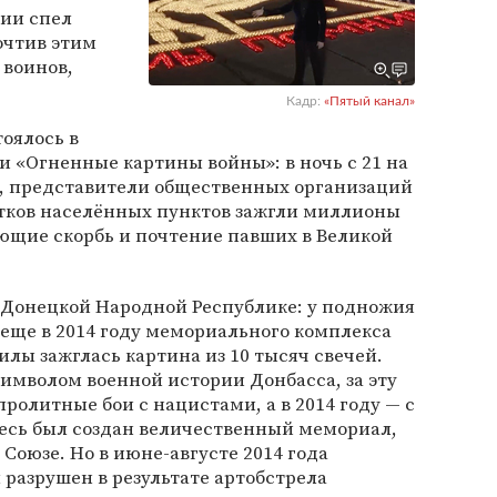
сии спел
очтив этим
 воинов,
Кадр:
«Пятый канал»
оялось в
 «Огненные картины войны»: в ночь с 21 на
, представители общественных организаций
тков населённых пунктов зажгли миллионы
ющие скорбь и почтение павших в Великой
в Донецкой Народной Республике: у подножия
еще в 2014 году мемориального комплекса
лы зажглась картина из 10 тысяч свечей.
имволом военной истории Донбасса, за эту
пролитные бои с нацистами, а в 2014 году — с
десь был создан величественный мемориал,
Союзе. Но в июне-августе 2014 года
разрушен в результате артобстрела