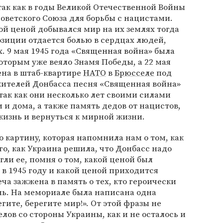
так как в годы Великой Отечественной Войны
оветского Союза для борьбы с нацистами.
й ценой добывался мир на их землях тогда
озиции отдается болью в сердцах людей,
. 9 мая 1945 года «Священная война» была
которым уже веяло Знамя Победы, а 22 мая
ена в штаб-квартире
НАТО
в
Брюсселе
под
ителей Донбасса песня «Священная война»
 так как они несколько лет своими силами
и дома, а также память дедов от нацистов,
жизнь и вернуться к мирной жизни.
 картину, которая напомнила нам о том, как
го, как Украина решила, что Донбасс надо
гли ее, помня о том, какой ценой был
в 1945 году и какой ценой приходится
еча зажжена в память о тех, кто героически
ь. На мемориале была написана одна
егите, берегите мир!». От этой фразы не
елов со стороны Украины, как и не осталось и