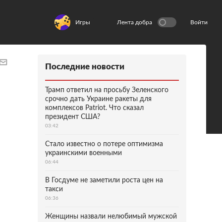
Игры
Лента добра
Войти
Последние новости
Трамп ответил на просьбу Зеленского
срочно дать Украине ракеты для
комплексов Patriot. Что сказал
президент США?
03:42
Стало известно о потере оптимизма
украинскими военными
06:44
В Госдуме не заметили роста цен на
такси
06:36
Женщины назвали нелюбимый мужской