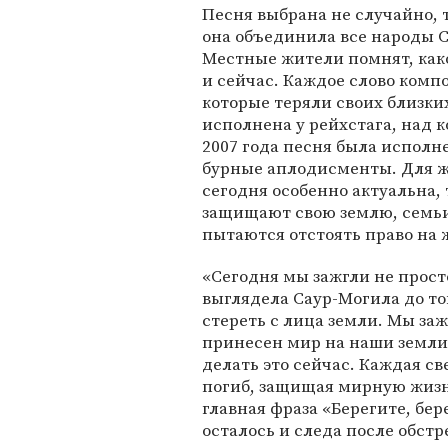
Песня выбрана не случайно, 
она объединила все народы С
Местные жители помнят, како
и сейчас. Каждое слово комп
которые теряли своих близких
исполнена у рейхстага, над 
2007 года песня была исполн
бурные аплодисменты. Для ж
сегодня особенно актуальна,
защищают свою землю, семьи 
пытаются отстоять право на 
«Сегодня мы зажгли не просто
выглядела Саур-Могила до то
стереть с лица земли. Мы заж
принесен мир на наши земли 
делать это сейчас. Каждая св
погиб, защищая мирную жизн
главная фраза «Берегите, бер
осталось и следа после обстр