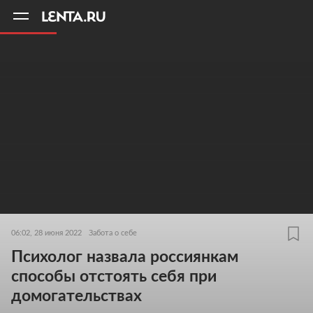
11
A
06:02, 28 июня 2022
Забота о себе
Психолог назвала россиянкам
способы отстоять себя при
домогательствах