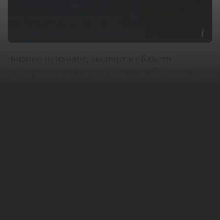
Бизнес-психолог, эксперт в области
самореализации и самооценки Светлана
Бондаренко в беседе с «Лентой.ру» назвала
россиянкам способы отстоять себя в
транспорте и не только. По ее словам,
можно научиться справляться с чувством
потерянности при домогательствах, чтобы
суметь дать отпор.
В начале июня в социальных сетях
завирусилось сделанное в
Самаре
видео, на
котором мужчина трогал девушку за
ягодицы в автобусе. Жертва домогательств
не сопротивлялась, и в итоге за нее