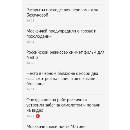
Раскрыты последствия перелома для
Безруковой
16:51
Москвичей предупредили о грозах и
похолодании
16:41
Российский режиссер снимет фильм для
Netflix
16:38
Некто в черном балахоне с косой два
часа смотрел на пациентов с крыши
больницы
16:31
Опоздавшие на рейс россиянки
устроили забег за самолетом и попали
на видео
16:24
Москвичи съели почти 10 тонн