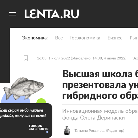
11
A
Экономика
Все
Госэкономика
Бизнес
Рын
16:03, 1 июля 2022
(обновлено: 14:38, 4 июля 2022)
Эк
Высшая школа 
презентовала у
гибридного обр
Инновационная модель обра
Если сырая рыба пахнет
«рыбой», ее лучше не есть!
фонда Олега Дерипаски
Татьяна Романова
(Редактор)