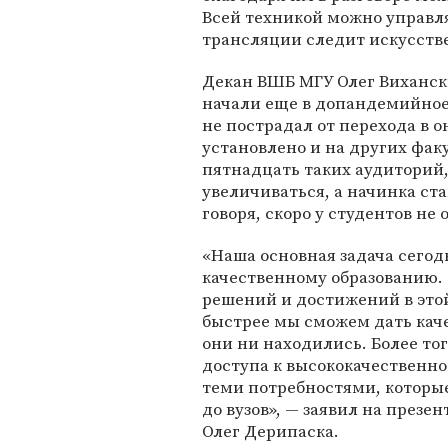
Всей техникой можно управлят
трансляции следит искусств
Декан ВШБ МГУ Олег Вихански
начали еще в допандемийное
не пострадал от перехода в 
установлено и на других фак
пятнадцать таких аудиторий,
увеличиваться, а начинка ст
говоря, скоро у студентов не
«Наша основная задача сегод
качественному образованию.
решений и достижений в этой
быстрее мы сможем дать каче
они ни находились. Более то
доступа к высококачественн
теми потребностями, которые 
до вузов», — заявил на презе
Олег Дерипаска.