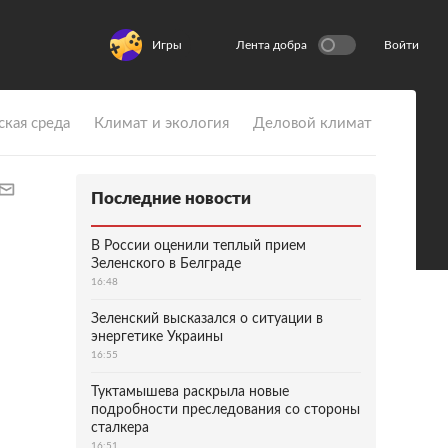
Игры
Лента добра
Войти
ская среда
Климат и экология
Деловой климат
Последние новости
В России оценили теплый прием
Зеленского в Белграде
16:48
Зеленский высказался о ситуации в
энергетике Украины
16:55
Туктамышева раскрыла новые
подробности преследования со стороны
сталкера
16:51