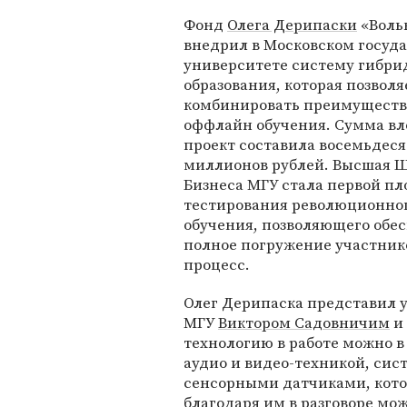
Фонд
Олега Дерипаски
«Воль
внедрил в Московском госуд
университете систему гибри
образования, которая позволя
комбинировать преимуществ
оффлайн обучения. Сумма вл
проект составила восемьдеся
миллионов рублей. Высшая 
Бизнеса МГУ стала первой п
тестирования революционног
обучения, позволяющего обе
полное погружение участник
процесс.
Олег Дерипаска представил 
МГУ
Виктором Садовничим
и
технологию в работе можно 
аудио и видео-техникой, си
сенсорными датчиками, кот
благодаря им в разговоре мо