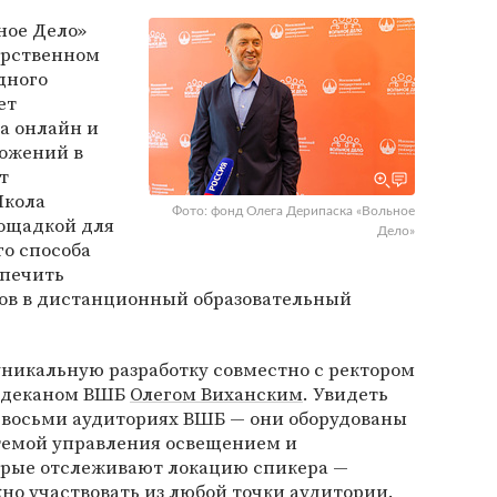
ное Дело»
арственном
дного
ет
а онлайн и
ожений в
т
Школа
Фото: фонд Олега Дерипаска «Вольное
лощадкой для
Дело»
о способа
спечить
ов в дистанционный образовательный
уникальную разработку совместно с ректором
 деканом ВШБ
Олегом Виханским
. Увидеть
в восьми аудиториях ВШБ — они оборудованы
стемой управления освещением и
орые отслеживают локацию спикера —
жно участвовать из любой точки аудитории.