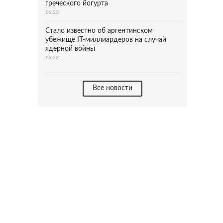
греческого йогурта
16:23
Стало известно об аргентинском
убежище IT-миллиардеров на случай
ядерной войны
16:22
Все новости