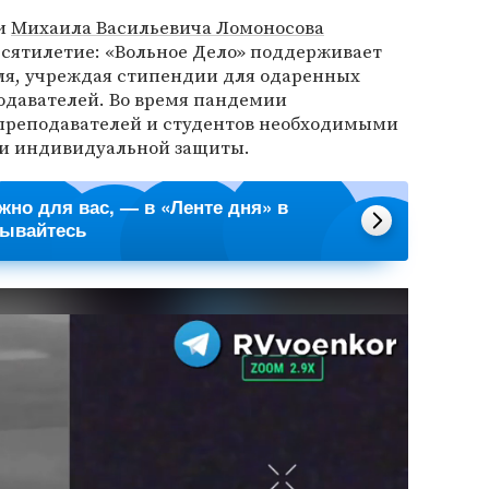
ни
Михаила Васильевича Ломоносова
есятилетие: «Вольное Дело» поддерживает
еля, учреждая стипендии для одаренных
одавателей. Во время пандемии
преподавателей и студентов необходимыми
и индивидуальной защиты.
ажно для вас, — в «Ленте дня» в
сывайтесь