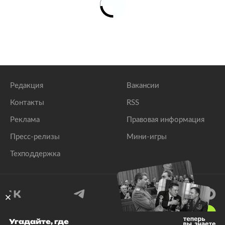
Редакция
Вакансии
Контакты
RSS
Реклама
Правовая информация
Пресс-релизы
Мини-игры
Техподдержка
18
+
Угадайте, где