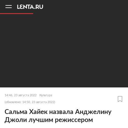
11
A
14:46, 23 августа 2022
Культура
(обновлено: 14:50, 23 августа 2022)
Сальма Хайек назвала Анджелину
Джоли лучшим режиссером