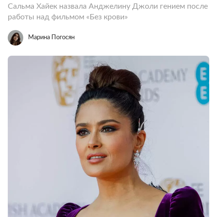
Сальма Хайек назвала Анджелину Джоли гением после
работы над фильмом «Без крови»
Марина Погосян