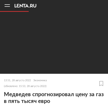
11
A
13:51, 28 августа 2022
Экономика
(обновлено: 15:53, 28 августа 2022)
Медведев спрогнозировал цену за газ
в пять тысяч евро