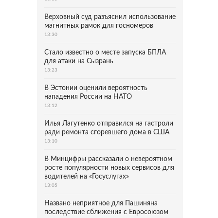
Верховный суд разъяснил использование
магнитных рамок для госномеров
13:30
Стало известно о месте запуска БПЛА
для атаки на Сызрань
13:23
В Эстонии оценили вероятность
нападения России на НАТО
13:12
Илья Лагутенко отправился на гастроли
ради ремонта сгоревшего дома в США
13:10
В Минцифры рассказали о невероятном
росте популярности новых сервисов для
водителей на «Госуслугах»
13:05
Названо неприятное для Пашиняна
последствие сближения с Евросоюзом