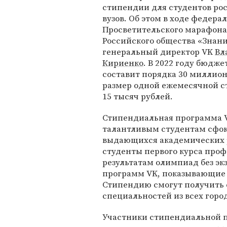
стипендии для студентов ро
вузов. Об этом в ходе федера
Просветительского марафона
Российского общества «Знан
генеральный директор VK
Вл
Кириенко
. В 2022 году бюдж
составит порядка 30 миллион
размер одной ежемесячной 
15 тысяч рублей.
Стипендиальная программа V
талантливым студентам сфок
выдающихся академических р
студенты первого курса проф
результатам олимпиад без эк
программ VK, показывающие 
Стипендию смогут получить 
специальностей из всех горо
Участники стипендиальной п