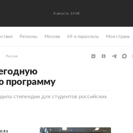
8 августа, 13:48
ствия
Регионы
Москва
69-я параллель
Моя страна
Россия
жегодную
ю программу
едила стипендии для студентов российских
дила