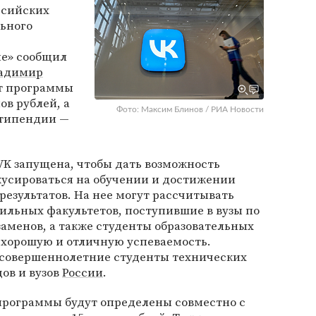
ссийских
льного
ие» сообщил
адимир
ет программы
ов рублей, а
Фото: Максим Блинов / РИА Новости
стипендии —
K запущена, чтобы дать возможность
усироваться на обучении и достижении
езультатов. На нее могут рассчитывать
ильных факультетов, поступившие в вузы по
заменов, а также студенты образовательных
хорошую и отличную успеваемость.
совершеннолетние студенты технических
дов и вузов
России
.
рограммы будут определены совместно с