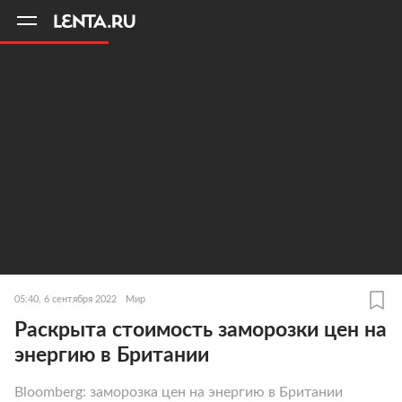
11
A
05:40, 6 сентября 2022
Мир
Раскрыта стоимость заморозки цен на
энергию в Британии
Bloomberg: заморозка цен на энергию в Британии