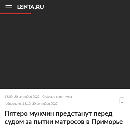
11
A
16:00, 20 сентября 2022
Силовые структуры
(обновлено: 16:10, 20 сентября 2022)
Пятеро мужчин предстанут перед
судом за пытки матросов в Приморье