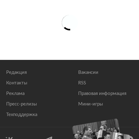
Редакция
Вакансии
Контакты
RSS
Реклама
Правовая информация
Пресс-релизы
Мини-игры
Техподдержка