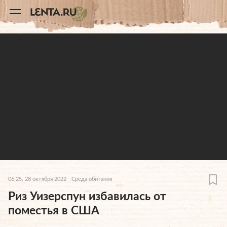
11
A
06:25, 28 октября 2022
Среда обитания
Риз Уизерспун избавилась от
поместья в США