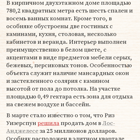
В кирпичном двухэтажном доме площадью
780,2 квадратных метра есть шесть спален и
восемь ванных комнат. Кроме того, в
особняке обустроены две гостиных с
каминами, кухня, столовая, несколько
кабинетов и веранда. Интерьер выполнен
преимущественно в белом цвете, с
акцентами в виде предметов мебели серых,
бежевых, персиковых тонов. Особенностью
объекта служит наличие мансардных окон
и застекленного солярия с камином
высотой от пола до потолка. На участке
площадью 0,49 гектара есть зона для отдыха
на свежем воздухе и бассейн.
В марте стало известно о том, что Риз
Уизерспун
решила
продать дом в
Лос-
Анджелесе
за 25 миллионов долларов.
Особняк расположен в элитном квартале