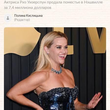
Актриса Риз Уизерспун продала поместье в Нэшвилле
за 7,4 миллиона долларов
Полина Кислицына
(Редактор)