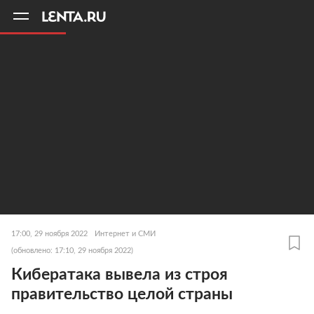
11
A
17:00, 29 ноября 2022
Интернет и СМИ
(обновлено: 17:10, 29 ноября 2022)
Кибератака вывела из строя
правительство целой страны