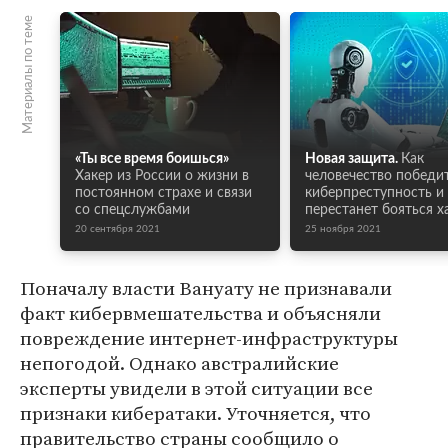
Материалы по теме
«Ты все время боишься»
Новая защита.
Как
Хакер из России о жизни в
человечество победи
постоянном страхе и связи
киберпреступность и
со спецслужбами
перестанет бояться х
20 сентября 2021
25 ноября 2021
Поначалу власти Вануату не признавали
факт кибервмешательства и объясняли
повреждение интернет-инфраструктуры
непогодой. Однако австралийские
эксперты увидели в этой ситуации все
признаки кибератаки. Уточняется, что
правительство страны сообщило о