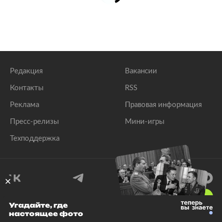
Редакция
Вакансии
Контакты
RSS
Реклама
Правовая информация
Пресс-релизы
Мини-игры
Техподдержка
18
+
Угадайте, где
настоящее фото
© 1999–2026 Все права защищены.
ООО «Лента.Ру»