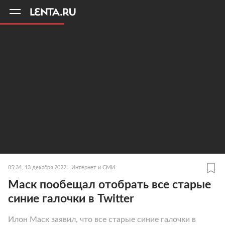
11
A
05:34, 13 декабря 2022
Интернет и СМИ
Маск пообещал отобрать все старые
синие галочки в Twitter
Илон Маск заявил, что все старые синие галочки в