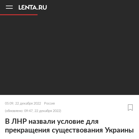
11
A
05:09, 22 декабря 2022
Россия
(обновлено: 09:47, 22 декабря 2022)
В ЛНР назвали условие для
прекращения существования Украины