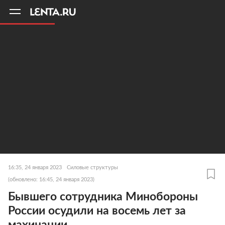
11
A
16:35, 24 января 2023
Силовые структуры
(обновлено: 16:45, 24 января 2023)
Бывшего сотрудника Минобороны
России осудили на восемь лет за
махинации