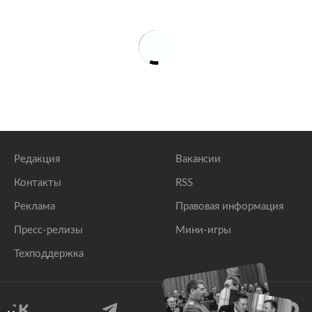
Редакция
Вакансии
Контакты
RSS
Реклама
Правовая информация
Пресс-релизы
Мини-игры
Техподдержка