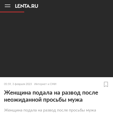
11
A
05:59, 3 февраля 2023
Интернет и СМИ
Женщина подала на развод после
неожиданной просьбы мужа
Женщина подала на развод после просьбы мужа