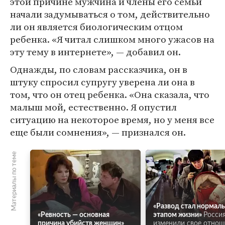
этой причине мужчина и члены его семьи
начали задумываться о том, действительно
ли он является биологическим отцом
ребенка. «Я читал слишком много ужасов на
эту тему в интернете», — добавил он.
Однажды, по словам рассказчика, он в
штуку спросил супругу уверена ли она в
том, что он отец ребенка. «Она сказала, что
малыш мой, естественно. Я опустил
ситуацию на некоторое время, но у меня все
еще были сомнения», — признался он.
Материалы по теме
«Развод стал нормал
«Ревность — основная
этапом жизни»
Росси
причина убийств женщин»
изменили свое отнош