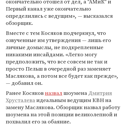
окончательно отошел от дел, а "АМиК" и
Первый канал уже окончательно
определились с ведущим», — высказался
обзорщик.
Вместе с тем Косяков подчеркнул, что
озвученные им утверждения — лишь его
личные домыслы, не подкрепленные
никакими инсайдами. «Легко могу
предположить, что все совсем не так и
просто Пельш в очередной раз заменяет
Маслякова, а потом все будет как прежде»,
— добавил он.
Ранее Косяков
назвал
шоумена
Дмитрия
Хрусталева
идеальным ведущим КВН на
замену Маслякова. Обзорщик назвал работу
шоумена на этой позиции великолепной и
похвалил его за обаяние.