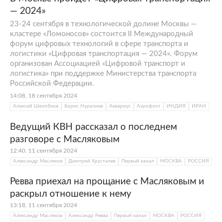
— 2024»
23-24 сентября в технологической долине Москвы —
кластере «Ломоносов» состоится II Международный
форум цифровых технологий в сфере транспорта и
логистики «Цифровая транспортация — 2024». Форум
организован Ассоциацией «Цифровой транспорт и
логистика» при поддержке Министерства транспорта
Российской Федерации.
14:08, 18 сентября 2024
Алексей Шелобков
Борис Нуралиев
Аквариус
Аэрофлот
ИНДИЯ
ИРАН
Ведущий КВН рассказал о последнем
разговоре с Масляковым
12:40, 11 сентября 2024
Александр Масляков
Дмитрий Хрусталев
Первый канал
МОСКВА
РОССИЯ
Ревва приехал на прощание с Масляковым и
раскрыл отношение к нему
13:18, 11 сентября 2024
Александр Масляков
Александр Ревва
Первый канал
МОСКВА
РОССИЯ