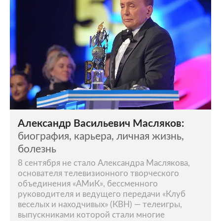
Александр Васильевич Масляков:
биография, карьера, личная жизнь,
болезнь
8 сентября не стало Александра Маслякова,
основателя телевизионного творческого
объединения «АМиК», бессменного
руководителя и ведущего передачи «Клуб
веселых и находчивых» (КВН) — телеигры,
выпускниками которой стали многие