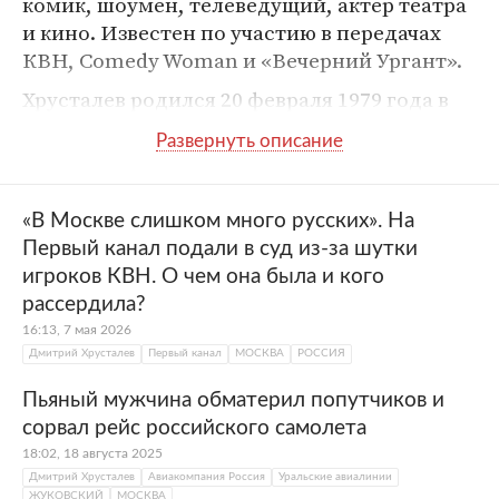
комик, шоумен, телеведущий, актер театра
и кино. Известен по участию в передачах
КВН, Comedy Woman и «Вечерний Ургант».
Хрусталев родился 20 февраля 1979 года в
Ленинграде
. В детстве занимался бальными
танцами, после школы поступил в Санкт-
Петербургский аграрный университет в
Пушкине
. Во время учебы в вузе увлекся
«В Москве слишком много русских». На
КВНом. В аграрном Хрусталев не доучился,
Первый канал подали в суд из-за шутки
перейдя на экономический факультет
игроков КВН. О чем она была и кого
Санкт-Петербургского государственного
рассердила?
университета аэрокосмического
16:13, 7 мая 2026
приборостроения.
Дмитрий Хрусталев
Первый канал
МОСКВА
РОССИЯ
С 1998 года Дмитрий Хрусталев играл за
Пьяный мужчина обматерил попутчиков и
команду КВН «Сборная Санкт-Петербурга»,
сорвал рейс российского самолета
стал ее капитаном. Вместе с коллективом
18:02, 18 августа 2025
юморист выиграл Кубок
Москвы
в 1998 году,
Дмитрий Хрусталев
Авиакомпания Россия
Уральские авиалинии
ЖУКОВСКИЙ
МОСКВА