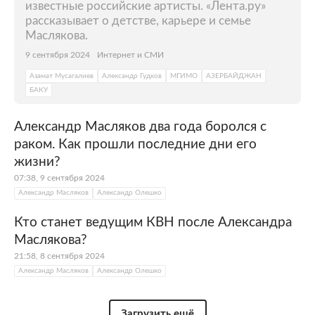
известные российские артисты. «Лента.ру»
рассказывает о детстве, карьере и семье
Маслякова.
9 сентября 2024
Интернет и СМИ
Азамат Мусагалиев
Александр Гудков
МГИМО
АЗЕРБАЙДЖАН
БАКУ
Александр Масляков два года боролся с
раком. Как прошли последние дни его
жизни?
07:38, 9 сентября 2024
Александр Масляков
Александр Олешко
Кто станет ведущим КВН после Александра
Маслякова?
21:58, 8 сентября 2024
Александр Масляков
Александр Олешко
Загрузить ещё