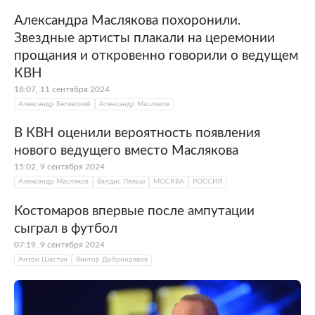
Александра Маслякова похоронили.
Звездные артисты плакали на церемонии
прощания и откровенно говорили о ведущем
КВН
18:07, 11 сентября 2024
Александр Белявский
Александр Масляков
В КВН оценили вероятность появления
нового ведущего вместо Маслякова
15:02, 9 сентября 2024
Александр Масляков
Валдис Пельш
МОСКВА
РОССИЯ
Костомаров впервые после ампутации
сыграл в футбол
07:19, 9 сентября 2024
Антон Шастун
Виктор Добронравов