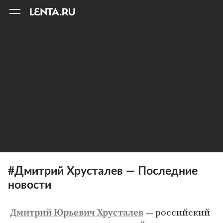
11
A
#Дмитрий Хрусталев — Последние
новости
— российский
Дмитрий Юрьевич Хрусталев