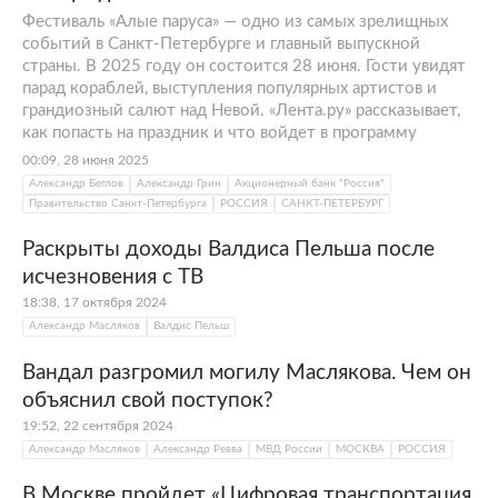
Фестиваль «Алые паруса» — одно из самых зрелищных
событий в Санкт-Петербурге и главный выпускной
страны. В 2025 году он состоится 28 июня. Гости увидят
парад кораблей, выступления популярных артистов и
грандиозный салют над Невой. «Лента.ру» рассказывает,
как попасть на праздник и что войдет в программу
00:09, 28 июня 2025
Александр Беглов
Александр Грин
Акционерный банк "Россия"
Правительство Санкт-Петербурга
РОССИЯ
САНКТ-ПЕТЕРБУРГ
Раскрыты доходы Валдиса Пельша после
исчезновения с ТВ
18:38, 17 октября 2024
Александр Масляков
Валдис Пельш
Вандал разгромил могилу Маслякова. Чем он
объяснил свой поступок?
19:52, 22 сентября 2024
Александр Масляков
Александр Ревва
МВД России
МОСКВА
РОССИЯ
В Москве пройдет «Цифровая транспортация