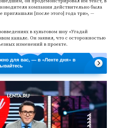
ошедшим, он продемонстрировал им текст, в
ководителя компании действительно была
 приглашали [после этого] года три», —
вовведениях в культовом шоу «Угадай
рвом канале
. Он заявил, что с осторожностью
ьезных изменений в проекте.
ажно для вас, — в «Ленте дня» в
сывайтесь