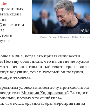
Tube
 провальных
м на сцене.
 на
С
он зачитал
ла
стом в
Фото: Евгений Биятов / РИА Новости
ную с
ошел в 90-е, когда его пригласили вести
м Пельшу объяснили, что на сцене не нужно
о читать заготовленный текст строго слово
ркнул ведущий, текст, который он получил,
етыре человека.
 огромным удовольствием хочу пригласить на
ководителя
Михаила Ходоровского
". Выходит
ольный, потому что ошиблись», —
, что когда организаторы мероприятия за