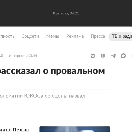
8 августа, 04:21
упность
Coцсети
Мемы
Реклама
Пресса
ТВ и рад
3)
Интернет и СМИ
ассказал о провальном
роприятии ЮКОСа со сцены назвал
лдис Пельш