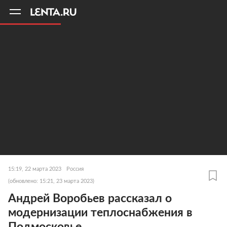
11
A
15:19, 22 марта 2023
Россия
(обновлено: 15:21, 23 марта 2023)
Андрей Воробьев рассказал о
модернизации теплоснабжения в
Подмосковье