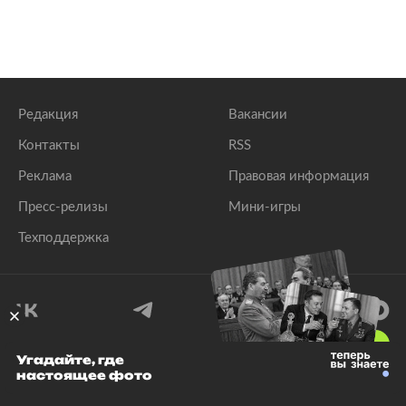
Редакция
Вакансии
Контакты
RSS
Реклама
Правовая информация
Пресс-релизы
Мини-игры
Техподдержка
18
+
Угадайте, где
настоящее фото
© 1999–2026 Все права защищены.
ООО «Лента.Ру»