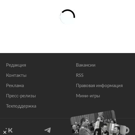
Редакция
Вакансии
Контакты
RSS
Реклама
Правовая информация
Пресс-релизы
Мини-игры
Техподдержка