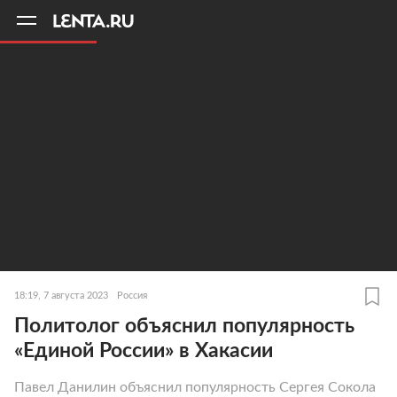
11
A
18:19, 7 августа 2023
Россия
Политолог объяснил популярность
«Единой России» в Хакасии
Павел Данилин объяснил популярность Сергея Сокола