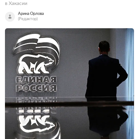
в Хакасии
Арина Орлова
(Редактор)