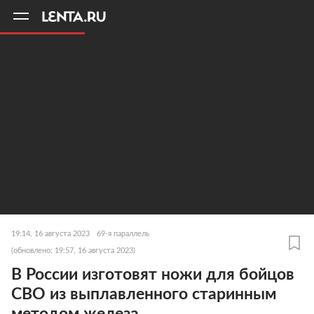
11
A
19:14, 16 августа 2023
69-я параллель
(обновлено: 19:57, 16 августа 2023)
В России изготовят ножи для бойцов
СВО из выплавленного старинным
методом железа