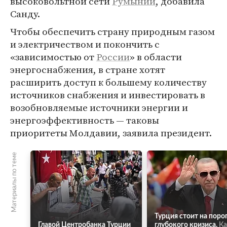
высоковольтной сети
Румынии
, добавила
Санду.
Чтобы обеспечить страну природным газом
и электричеством и покончить с
«зависимостью от
России
» в области
энергоснабжения, в стране хотят
расширить доступ к большему количеству
источников снабжения и инвестировать в
возобновляемые источники энергии и
энергоэффективность — таковы
приоритеты Молдавии, заявила президент.
Материалы по теме
Турция стоит на поро
Главой Центробанка Турции
глубокого кризиса.
Ка