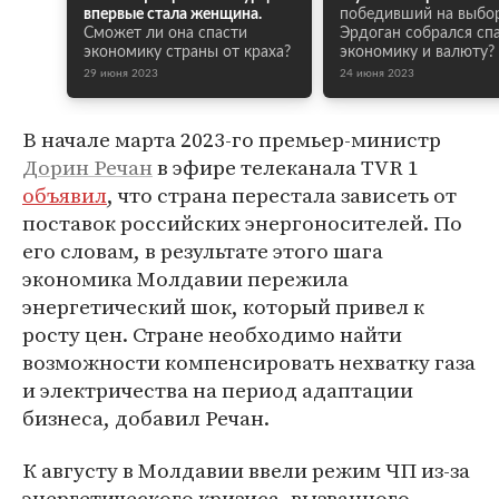
впервые стала женщина.
победивший на выбо
Сможет ли она спасти
Эрдоган собрался сп
экономику страны от краха?
экономику и валюту?
29 июня 2023
24 июня 2023
В начале марта 2023-го премьер-министр
Дорин Речан
в эфире телеканала TVR 1
объявил
, что страна перестала зависеть от
поставок российских энергоносителей. По
его словам, в результате этого шага
экономика Молдавии пережила
энергетический шок, который привел к
росту цен. Стране необходимо найти
возможности компенсировать нехватку газа
и электричества на период адаптации
бизнеса, добавил Речан.
К августу в Молдавии ввели режим ЧП из-за
энергетического кризиса, вызванного