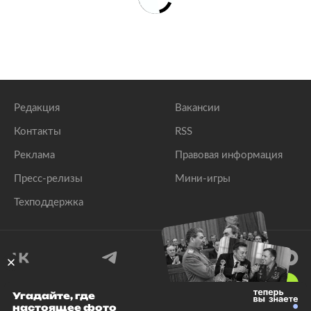
Редакция
Вакансии
Контакты
RSS
Реклама
Правовая информация
Пресс-релизы
Мини-игры
Техподдержка
18
+
Угадайте, где
настоящее фото
© 1999–2026 Все права защищены.