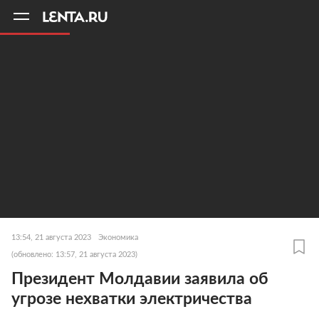
11
A
13:54, 21 августа 2023
Экономика
(обновлено: 13:57, 21 августа 2023)
Президент Молдавии заявила об
угрозе нехватки электричества