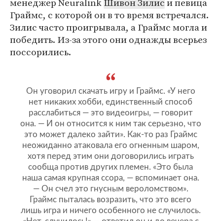
менеджер Neuralink
Шивон Зилис
и певица
Граймс, с которой он в то время встречался.
Зилис часто проигрывала, а Граймс могла и
победить. Из-за этого они однажды всерьез
поссорились.
Он уговорил скачать игру и Граймс. «У него
нет никаких хобби, единственный способ
расслабиться — это видеоигры, — говорит
она. — И он относится к ним так серьезно, что
это может далеко зайти». Как-то раз Граймс
неожиданно атаковала его огненным шаром,
хотя перед этим они договорились играть
сообща против других племен. «Это была
наша самая крупная ссора, — вспоминает она.
— Он счел это гнусным вероломством».
Граймс пыталась возразить, что это всего
лишь игра и ничего особенного не случилось.