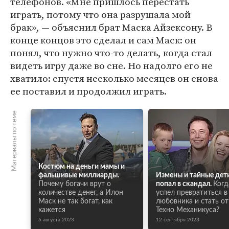
телефонов. «Мне пришлось перестать
играть, потому что она разрушала мой
брак», — объяснил брат Маска Айзексону. В
конце концов это сделал и сам Маск: он
понял, что нужно что-то делать, когда стал
видеть игру даже во сне. Но надолго его не
хватило: спустя несколько месяцев он снова
ее поставил и продолжил играть.
Материалы по теме
Костюм на деньги мамы и
фальшивые миллиарды.
Измены и тайные дет
Почему богачи врут о
попал в скандал.
Когд
количестве денег, а Илон
успел превратиться в
Маск не так богат, как
любовника и стать о
кажется
Техно Механикуса?
6 августа 2023
12 сентября 2023