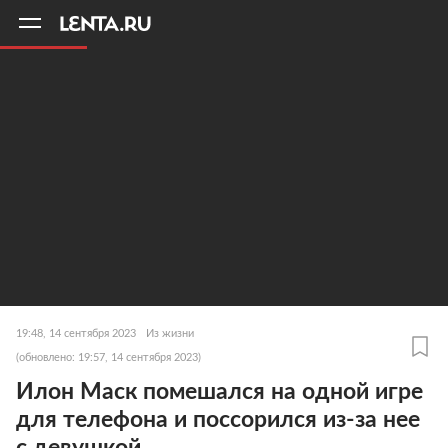
11
A
19:48, 14 сентября 2023
Из жизни
(обновлено: 19:57, 14 сентября 2023)
Илон Маск помешался на одной игре
для телефона и поссорился из-за нее
с девушкой