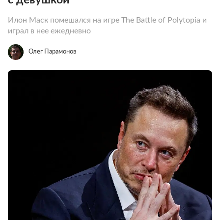
Илон Маск помешался на игре The Battle of Polytopia и
играл в нее ежедневно
Олег Парамонов