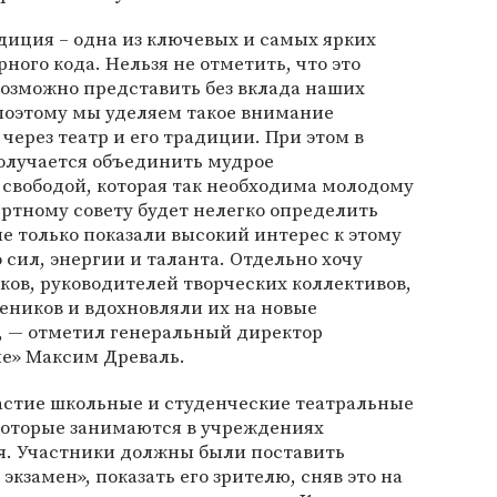
диция – одна из ключевых и самых ярких
ого кода. Нельзя не отметить, что это
возможно представить без вклада наших
поэтому мы уделяем такое внимание
ерез театр и его традиции. При этом в
получается объединить мудрое
 свободой, которая так необходима молодому
ертному совету будет нелегко определить
не только показали высокий интерес к этому
 сил, энергии и таланта. Отдельно хочу
ков, руководителей творческих коллективов,
еников и вдохновляли их на новые
, — отметил генеральный директор
ие» Максим Древаль.
астие школьные и студенческие театральные
 которые занимаются в учреждениях
я. Участники должны были поставить
экзамен», показать его зрителю, сняв это на