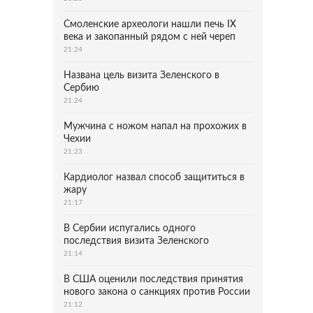
Смоленские археологи нашли печь IX
века и закопанный рядом с ней череп
21:24
Названа цель визита Зеленского в
Сербию
21:24
Мужчина с ножом напал на прохожих в
Чехии
21:23
Кардиолог назвал способ защититься в
жару
21:17
В Сербии испугались одного
последствия визита Зеленского
21:14
В США оценили последствия принятия
нового закона о санкциях против России
21:12