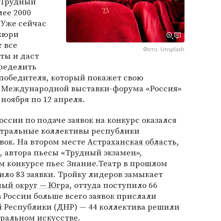
«Трудный
лее 2000
. Уже сейчас
 жюри
 все
Фото: Unsplash
ты и даст
пределить
победителя, который покажет свою
ах Международной выставки-форума «Россия»
 ноября по 12 апреля.
сии по подаче заявок на конкурс оказался
тральные коллективы республики
явок. На втором месте
Астраханская область
,
 автора пьесы «Трудный экзамен»,
м конкурсе пьес Знание.Театр в прошлом
пило 83 заявки. Тройку лидеров замыкает
ый округ — Югра
, оттуда поступило 66
в России больше всего заявок прислали
 Республики (ДНР) — 44 коллектива решили
тральном искусстве.