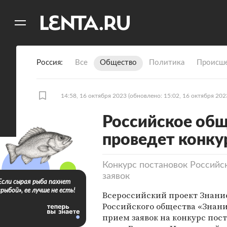
11
A
Россия
Все
Общество
Политика
Происше
14:58, 16 октября 2023
(обновлено: 15:02, 16 октября 202
Российское общ
проведет конку
Конкурс постановок Российс
заявок
Если сырая рыба пахнет
«рыбой», ее лучше не есть!
Всероссийский проект Знани
Российского общества «Знан
прием заявок на конкурс пос