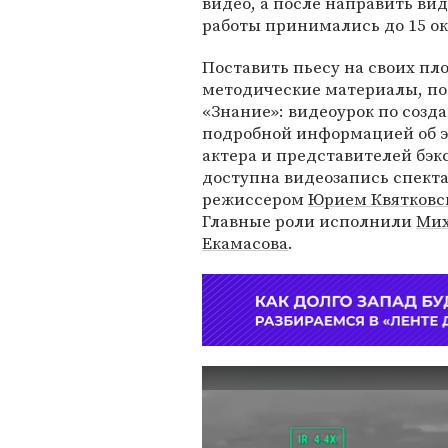
видео, а после направить ви
работы принимались до 15 ок
Поставить пьесу на своих п
методические материалы, п
«Знание»: видеоурок по созд
подробной информацией об эт
актера и представителей бэк
доступна видеозапись спекта
режиссером
Юрием Квятковс
Главные роли исполнили
Мих
Екамасова
.