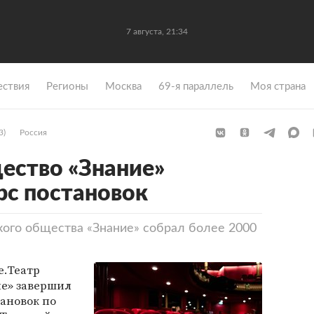
7 августа, 21:34
ствия
Регионы
Москва
69-я параллель
Моя страна
3)
Россия
ество «Знание»
рс постановок
кого общества «Знание» собрал более 2000
е.Театр
ие» завершил
тановок по