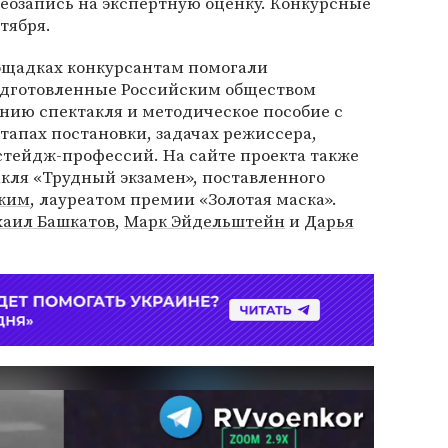
деозапись на экспертную оценку. Конкурсные
тября.
лощадках конкурсантам помогали
одготовленные Российским обществом
анию спектакля и методическое пособие с
апах постановки, задачах режиссера,
стейдж-профессий. На сайте проекта также
кля «Трудный экзамен», поставленного
ким
, лауреатом премии «Золотая маска».
аил Башкатов
,
Марк Эйдельштейн
и
Дарья