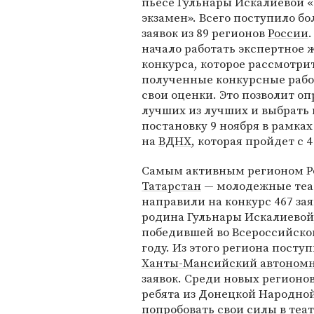
пьесе Гульнары Искалиевой 
экзамен». Всего поступило бо
заявок из 89 регионов
России
начало работать экспертное
конкурса, которое рассмотрит
полученные конкурсные рабо
свои оценки. Это позволит о
лучших из лучших и выбрать 
постановку 9 ноября в рамк
на
ВДНХ
, которая пройдет с 4
Самым активным регионом Рос
Татарстан
— молодежные теа
направили на конкурс 467 за
родина Гульнары Искалиевой,
победившей во Всероссийско
году. Из этого региона посту
Ханты-Мансийский автономн
заявок. Среди новых регионо
ребята из Донецкой Народной
попробовать свои силы в теа