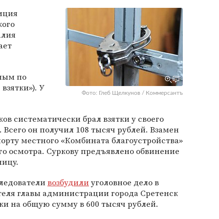
иция
кого
алия
ает
мым по
взятки»). У
Фото: Глеб Щелкунов / Коммерсантъ
в систематически брал взятки у своего
 Всего он получил 108 тысяч рублей. Взамен
порту местного «Комбината благоустройства»
го осмотра. Суркову предъявлено обвинение
лицу.
ледователи
возбудили
уголовное дело в
еля главы администрации города Сретенск
ки на общую сумму в 600 тысяч рублей.