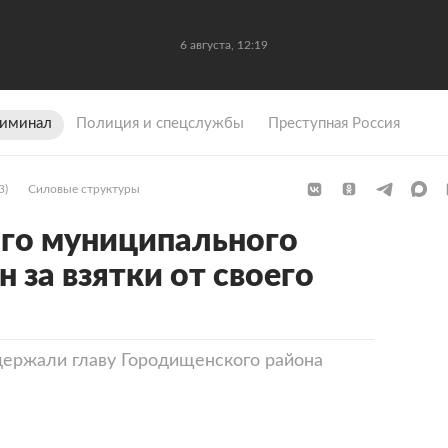
6 августа, 12:19
иминал
Полиция и спецслужбы
Преступная Россия
3)
Силовые структуры
ого муниципального
 за взятки от своего
держали главу Городищенского района