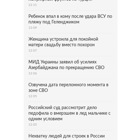
12:11
Ребенок впал в кому после удара ВСУ по
пляжу под Геленджиком
12:09
Женщина устроила для покойной
матери свадьбу вместо похорон
12:07
МИД Украины заявил об усилиях
Азербайджана по прекращению СВО
12:06
Озвучена дата переломного момента в
зоне СВО
12:05
Российский суд рассмотрит дело
педофила о вмерзшем в лед мальчике с
одним условием
12:05
Нехватку людей для строек в России