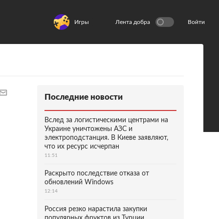
Игры
Лента добра
Войти
Последние новости
Вслед за логистическими центрами на
Украине уничтожены АЗС и
электроподстанция. В Киеве заявляют,
что их ресурс исчерпан
11:51
Раскрыто последствие отказа от
обновлений Windows
12:14
Россия резко нарастила закупки
популярных фруктов из Турции