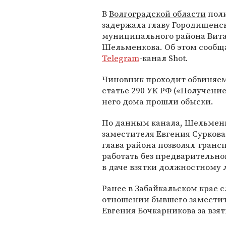
В
Волгоградской области
пол
задержала главу Городищенс
муниципального района Вит
Шельменкова. Об этом сообщ
Telegram
-канал Shot.
Чиновник проходит обвиняе
статье 290 УК РФ («Получение 
него дома прошли обыски.
По данным канала, Шельменко
заместителя Евгения Суркова.
глава района позволял транс
работать без предварительно
в даче взятки должностному 
Ранее в
Забайкальском крае
с
отношении бывшего заместит
Евгения Бочкарникова за взят