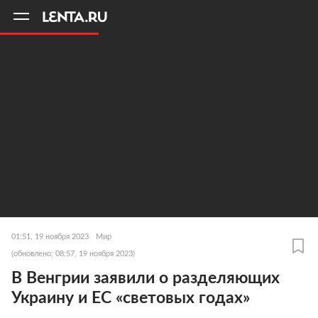
11
A
01:51, 19 ноября 2023
Мир
(обновлено: 08:57, 19 ноября 2023)
В Венгрии заявили о разделяющих
Украину и ЕС «световых годах»