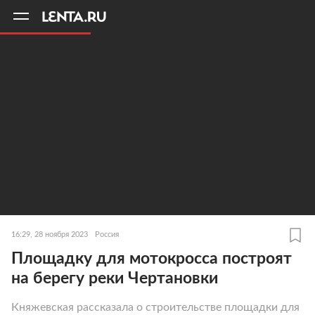
11
A
16:29, 28 ноября 2023
Россия
Площадку для мотокросса построят
на берегу реки Чертановки
Княжевская рассказала о строительстве площадки для