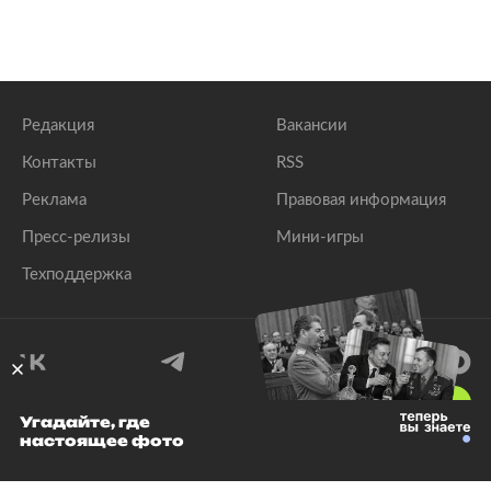
Редакция
Вакансии
Контакты
RSS
Реклама
Правовая информация
Пресс-релизы
Мини-игры
Техподдержка
18
+
Угадайте, где
настоящее фото
© 1999–2026 Все права защищены.
ООО «Лента.Ру»