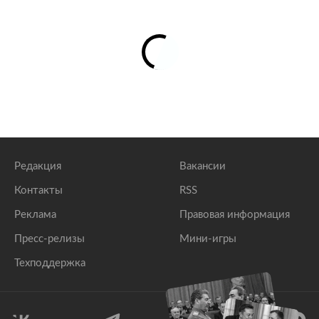
Редакция
Вакансии
Контакты
RSS
Реклама
Правовая информация
Пресс-релизы
Мини-игры
Техподдержка