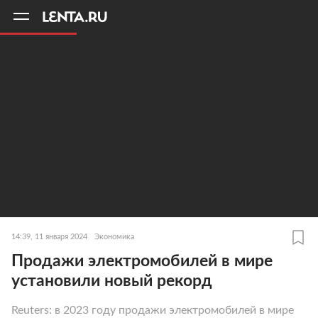
11
A
14:39, 11 января 2024
Экономика
Продажи электромобилей в мире
установили новый рекорд
Reuters: в 2023 году продажи электромобилей в мире