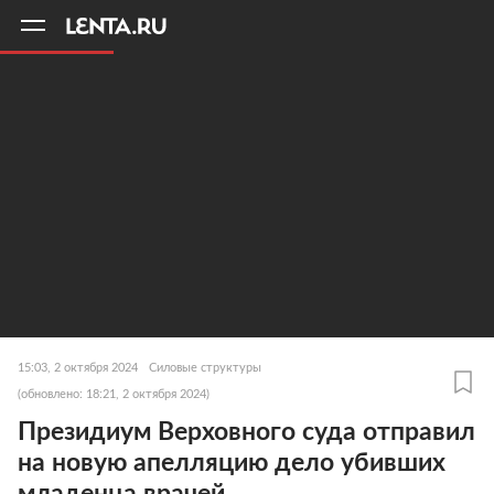
11
A
15:03, 2 октября 2024
Силовые структуры
(обновлено: 18:21, 2 октября 2024)
Президиум Верховного суда отправил
на новую апелляцию дело убивших
младенца врачей