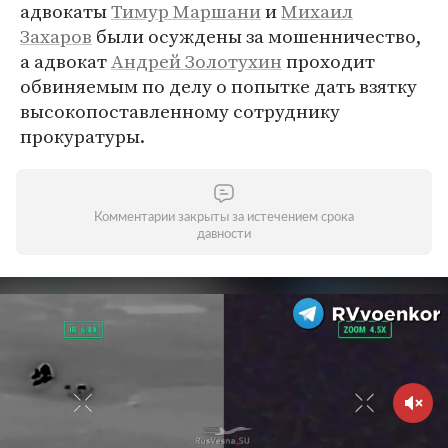
адвокаты
Тимур Маршани
и
Михаил
Захаров
были осуждены за мошенничество,
а адвокат
Андрей Золотухин
проходит
обвиняемым по делу о попытке дать взятку
высокопоставленному сотруднику
прокуратуры.
Комментарии закрыты за истечением срока
давности