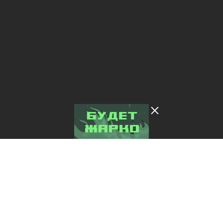
Лента добра
деактивирована. Добро
пожаловать в реальный
мир.
Это интересно!