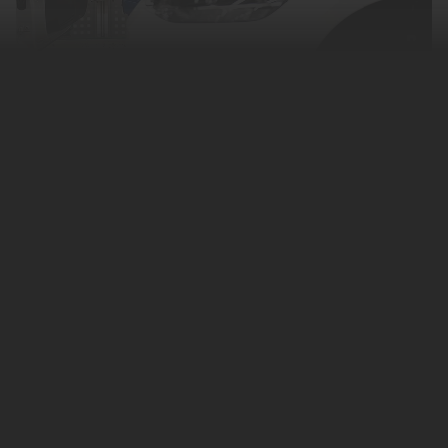
Руководство ушедшего из России
немецкого концерна Volkswagen приняло
решение о первом в истории бренда
закрытии завода в Китае. Об этом
сообщает
газета Handelsblatt со ссылкой на
источники, знакомые с ситуацией.
Предприятие расположено в
непосредственной близости от центра
Нанкин, в промышленной зоне. Оно
управлялось совместно с китайским
партнером — госкомпанией SAIC Motor. В
Volkswagen сочли нецелесообразным
увеличивать свои издержки за счет