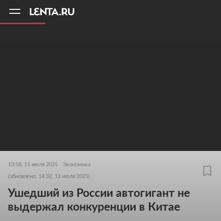
11
A
13:58, 11 июля 2025
Экономика
(обновлено: 14:32, 11 июля 2025)
Ушедший из России автогигант не
выдержал конкуренции в Китае