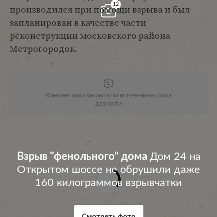
12
производился при помощи взрыва и был
запланирован в качестве части
реконструкции московского района
Метрогородок.
Комментарии закрыты за истечением срока
давности
Взрыв "фенольного" дома
Дом 24 на
Открытом шоссе не обрушили даже
160 килограммов взрывчатки
Смотреть фото