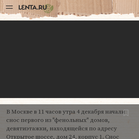
11
A
В Москве в 11 часов утра 4 декабря начали
снос первого из "фенольных" домов,
девятиэтажки, находящейся по адресу
Открытое шоссе, дом 24, корпус 1. Снос