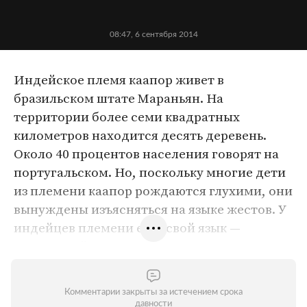
08:47, 6 сентября 2014
Индейское племя каапор живет в
бразильском штате Мараньян. На
территории более семи квадратных
километров находится десять деревень.
Около 40 процентов населения говорят на
португальском. Но, поскольку многие дети
из племени каапор рождаются глухими, они
вынуждены изъясняться на языке жестов. У
индейцев племени есть свой язык —
каапорский.
В последнее время выживанию племени
грозит серьезная опасность из-за нашествия
Комментарии закрыты за истечением срока
давности